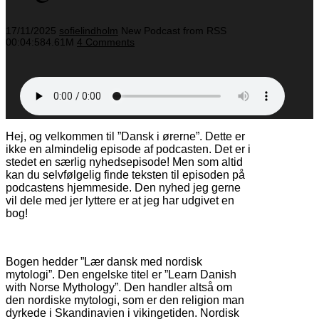
17/11/2025
sofielindholm
New Podcast from RSS
00:04:58
4.61M
4 Comments
Hej, og velkommen til ”Dansk i ørerne”. Dette er
ikke en almindelig episode af podcasten. Det er i
stedet en særlig nyhedsepisode! Men som altid
kan du selvfølgelig finde teksten til episoden på
podcastens hjemmeside. Den nyhed jeg gerne
vil dele med jer lyttere er at jeg har udgivet en
bog!
Køb bogen her
Bogen hedder ”Lær dansk med nordisk
mytologi”. Den engelske titel er ”Learn Danish
with Norse Mythology”. Den handler altså om
den nordiske mytologi, som er den religion man
dyrkede i Skandinavien i vikingetiden. Nordisk