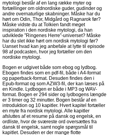
mytologi består af en lang række myter og
fortællinger om oldnordiske guder, gudinder og
andre overnaturlige skabninger. Måske har du
hørt om Odin, Thor, Midgård og Ragnarok før?
Måske vidste du at Tolkien fandt meget
inspiration i den nordiske mytologi, da han
udviklede ”Ringenes Herre”-universet? Måske
har du slet ikke hørt om nordisk mytologi før?
Uanset hvad kan jeg anbefale at lytte til episode
98 af podcasten, hvor jeg fortæller om den
nordiske mytologi.
Bogen er udgivet både som ebog og lydbog.
Ebogen findes som en pdf-fil, både i A4-format
og paperback-format. Desuden findes den i
Epub-format og som AZW3-fil, der kan læses på
en Kindle. Lydbogen er både i MP3 og WAV-
format. Bogen er 294 sider og lydbogens længde
er 3 timer og 32 minutter. Bogen består af en
introduktion og 10 kapitler. Hvert kapitel fortæller
en myte fra nordisk mytologi. Alle kapitler
afsluttes af et resume på dansk og engelsk, en
ordliste, hvor de sværeste ord oversættes fra
dansk til engelsk, samt nogle spørgsmål til
kapitlet. Desuden er der mange flotte