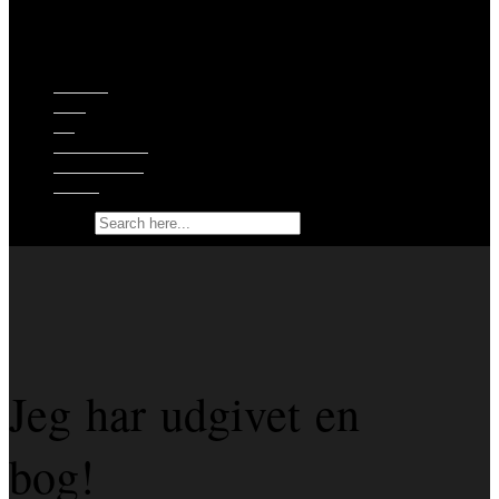
Episoder
Shop
Om
Ekstramateriale
Støt podcasten
Kontakt
Search for:
Jeg har udgivet en
bog!