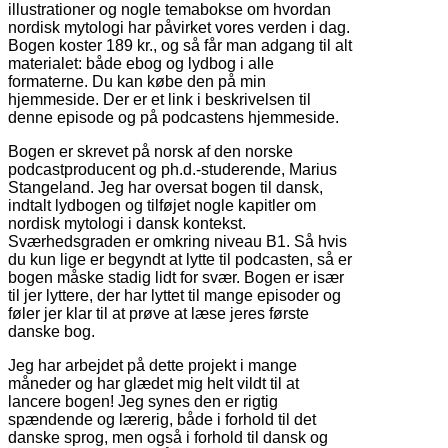
illustrationer og nogle temabokse om hvordan
nordisk mytologi har påvirket vores verden i dag.
Bogen koster 189 kr., og så får man adgang til alt
materialet: både ebog og lydbog i alle
formaterne. Du kan købe den på min
hjemmeside. Der er et link i beskrivelsen til
denne episode og på podcastens hjemmeside.
Bogen er skrevet på norsk af den norske
podcastproducent og ph.d.-studerende, Marius
Stangeland. Jeg har oversat bogen til dansk,
indtalt lydbogen og tilføjet nogle kapitler om
nordisk mytologi i dansk kontekst.
Sværhedsgraden er omkring niveau B1. Så hvis
du kun lige er begyndt at lytte til podcasten, så er
bogen måske stadig lidt for svær. Bogen er især
til jer lyttere, der har lyttet til mange episoder og
føler jer klar til at prøve at læse jeres første
danske bog.
Jeg har arbejdet på dette projekt i mange
måneder og har glædet mig helt vildt til at
lancere bogen! Jeg synes den er rigtig
spændende og lærerig, både i forhold til det
danske sprog, men også i forhold til dansk og