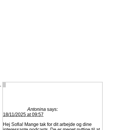
4 comments on “
Jeg har udgivet en bog!
”
Antonina
says:
18/11/2025 at 09:57
Hej Sofia! Mange tak for dit arbejde og dine
interessante podcasts. De er meget nyttige til at