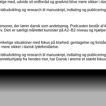
ølge med, udvide sit ordforråd og gradvist blive mere sikker i dan
a idéudvikling og research til manuskript, indtaling og publicerin
ersoner, der lærer dansk som andetsprog. Podcasten består af ko
. Den er særligt målrettet kursister på A2–B2 niveau og hjælper
kelige situationer med fokus på klarhed, gentagelse og forståelse
 mere sikker i dansk lytteforståelse.
fra idéudvikling og research til manuskript, indtaling og publice
rekturhjælp fra hendes mor, har Dansk i ørerne et stærkt fokus p