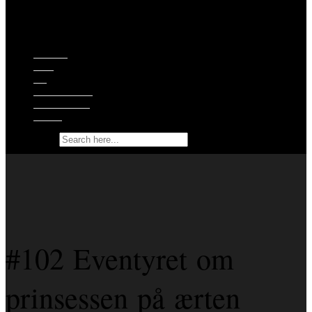
Episoder
Shop
Om
Ekstramateriale
Støt podcasten
Kontakt
Search for:
#102 Eventyret om
prinsessen på ærten