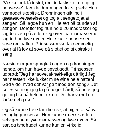
”Vi skal nok få testet, om du faktisk er en rigtig
prinsesse”, tænkte dronningen for sig selv. Hun
var noget skeptisk. Dronningen gik ind i
gæstesoveværelset og tog alt sengetøjet af
sengen. Så lagde hun en lille ært på bunden af
sengen. Derefter tog hun hele 20 madrasser og
lagde oven på ærten. Og oven på madrasserne
lagde hun tyve dyner. Her skulle prinsessen
sove om natten. Prinsessen var taknemmelig
over at få lov at sove på slottet og gik straks i
seng.
Næste morgen spurgte kongen og dronningen
hende, om hun havde sovet godt. Prinsessen
udbrød: ”Jeg har sovet skrækkeligt dårligt! Jeg
har næsten ikke lukket mine øjne hele natten!
Gad vide, hvad der var galt med den seng? Det
føltes som om jeg lå på noget hårdt, så nu er jeg
gul og blå på hele min krop. Det har været en
forfærdelig nat!”
Og så kunne hele familien se, at pigen altså var
en rigtig prinsesse. Hun kunne mærke ærten
selv gennem tyve madrasser og tyve dyner. Så
sart og tyndhudet kunne kun en virkelig