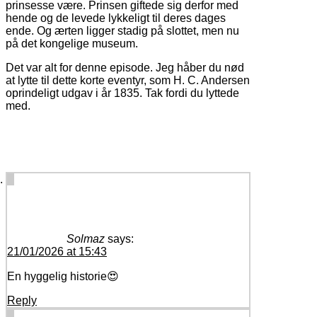
prinsesse være. Prinsen giftede sig derfor med
hende og de levede lykkeligt til deres dages
ende. Og ærten ligger stadig på slottet, men nu
på det kongelige museum.
Det var alt for denne episode. Jeg håber du nød
at lytte til dette korte eventyr, som H. C. Andersen
oprindeligt udgav i år 1835. Tak fordi du lyttede
med.
7 comments on “
#102 Eventyret om prinsessen på
ærten
”
Solmaz
says:
21/01/2026 at 15:43
En hyggelig historie😍
Reply