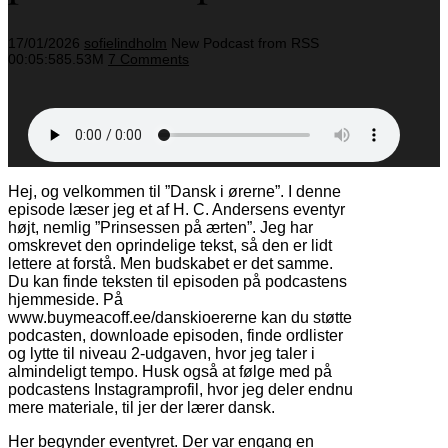
17/01/2026
sofielindholm
New Podcast from RSS
00:05:58
5.53M
7 Comments
Hej, og velkommen til ”Dansk i ørerne”. I denne
episode læser jeg et af H. C. Andersens eventyr
højt, nemlig ”Prinsessen på ærten”. Jeg har
omskrevet den oprindelige tekst, så den er lidt
lettere at forstå. Men budskabet er det samme.
Du kan finde teksten til episoden på podcastens
hjemmeside. På
www.buymeacoff.ee/danskioererne kan du støtte
podcasten, downloade episoden, finde ordlister
og lytte til niveau 2-udgaven, hvor jeg taler i
almindeligt tempo. Husk også at følge med på
podcastens Instagramprofil, hvor jeg deler endnu
mere materiale, til jer der lærer dansk.
Her begynder eventyret. Der var engang en