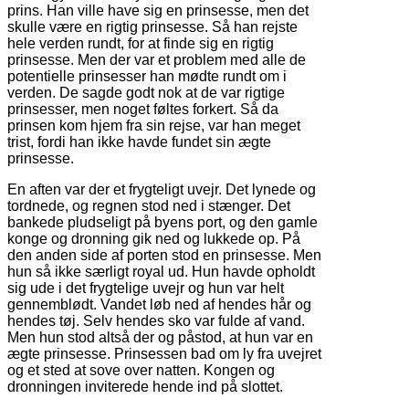
prins. Han ville have sig en prinsesse, men det
skulle være en rigtig prinsesse. Så han rejste
hele verden rundt, for at finde sig en rigtig
prinsesse. Men der var et problem med alle de
potentielle prinsesser han mødte rundt om i
verden. De sagde godt nok at de var rigtige
prinsesser, men noget føltes forkert. Så da
prinsen kom hjem fra sin rejse, var han meget
trist, fordi han ikke havde fundet sin ægte
prinsesse.
En aften var der et frygteligt uvejr. Det lynede og
tordnede, og regnen stod ned i stænger. Det
bankede pludseligt på byens port, og den gamle
konge og dronning gik ned og lukkede op. På
den anden side af porten stod en prinsesse. Men
hun så ikke særligt royal ud. Hun havde opholdt
sig ude i det frygtelige uvejr og hun var helt
gennemblødt. Vandet løb ned af hendes hår og
hendes tøj. Selv hendes sko var fulde af vand.
Men hun stod altså der og påstod, at hun var en
ægte prinsesse. Prinsessen bad om ly fra uvejret
og et sted at sove over natten. Kongen og
dronningen inviterede hende ind på slottet.