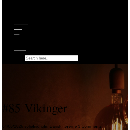
Episoder
Shop
Om
Ekstramateriale
Støt podcasten
Kontakt
Search for:
#85 Vikinger
04/06/2026
sofielindholm
Dansk i ørerne
3 Comments