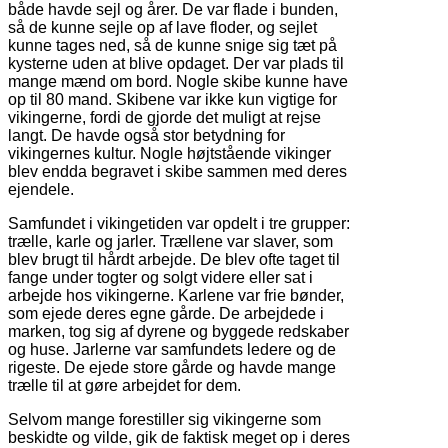
både havde sejl og årer. De var flade i bunden,
så de kunne sejle op af lave floder, og sejlet
kunne tages ned, så de kunne snige sig tæt på
kysterne uden at blive opdaget. Der var plads til
mange mænd om bord. Nogle skibe kunne have
op til 80 mand. Skibene var ikke kun vigtige for
vikingerne, fordi de gjorde det muligt at rejse
langt. De havde også stor betydning for
vikingernes kultur. Nogle højtstående vikinger
blev endda begravet i skibe sammen med deres
ejendele.
Samfundet i vikingetiden var opdelt i tre grupper:
trælle, karle og jarler. Trællene var slaver, som
blev brugt til hårdt arbejde. De blev ofte taget til
fange under togter og solgt videre eller sat i
arbejde hos vikingerne. Karlene var frie bønder,
som ejede deres egne gårde. De arbejdede i
marken, tog sig af dyrene og byggede redskaber
og huse. Jarlerne var samfundets ledere og de
rigeste. De ejede store gårde og havde mange
trælle til at gøre arbejdet for dem.
Selvom mange forestiller sig vikingerne som
beskidte og vilde, gik de faktisk meget op i deres