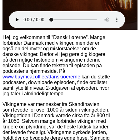
Hej, og velkommen til ”Dansk i ørerne”. Mange
forbinder Danmark med vikinger, men der er
også en del myter og misforståelser om de
danske vikinger. Derfor vil jeg gøre dig klogere
på den rigtige historie om vikingerne i denne
episode. Du kan finde teksten til episoden på
podcastens hjemmeside. På
www.buymeacoff.ee/danskioererne
kan du støtte
podcasten, downloade episoden, finde ordlister
samt lytte til niveau 2-udgaven af episoden, hvor
jeg taler i almindeligt tempo.
Vikingerne var mennesker fra Skandinavien,
som levede for over 1000 år siden i vikingetiden.
Vikingetiden i Danmark varede cirka fra år 800 til
år 1050. Selvom mange forbinder vikinger med
krigere og plyndring, var de fleste faktisk bønder,
der levede fredeligt. Vikingerne dyrkede jorden,
holdt dyr og byggede deres egne huse. Samtidig