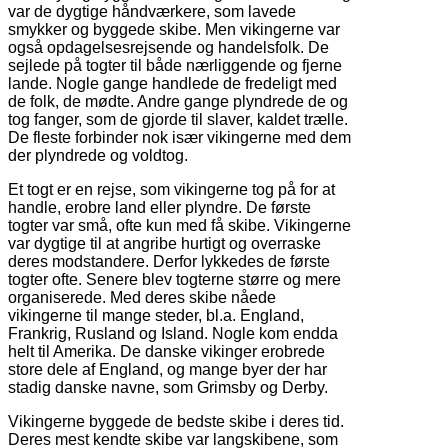
var de dygtige håndværkere, som lavede
smykker og byggede skibe. Men vikingerne var
også opdagelsesrejsende og handelsfolk. De
sejlede på togter til både nærliggende og fjerne
lande. Nogle gange handlede de fredeligt med
de folk, de mødte. Andre gange plyndrede de og
tog fanger, som de gjorde til slaver, kaldet trælle.
De fleste forbinder nok især vikingerne med dem
der plyndrede og voldtog.
Et togt er en rejse, som vikingerne tog på for at
handle, erobre land eller plyndre. De første
togter var små, ofte kun med få skibe. Vikingerne
var dygtige til at angribe hurtigt og overraske
deres modstandere. Derfor lykkedes de første
togter ofte. Senere blev togterne større og mere
organiserede. Med deres skibe nåede
vikingerne til mange steder, bl.a. England,
Frankrig, Rusland og Island. Nogle kom endda
helt til Amerika. De danske vikinger erobrede
store dele af England, og mange byer der har
stadig danske navne, som Grimsby og Derby.
Vikingerne byggede de bedste skibe i deres tid.
Deres mest kendte skibe var langskibene, som