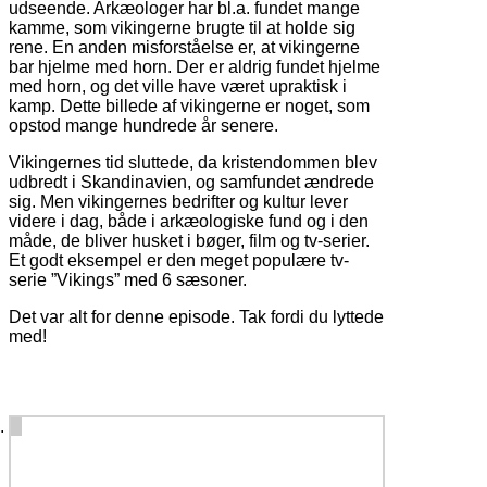
udseende. Arkæologer har bl.a. fundet mange
kamme, som vikingerne brugte til at holde sig
rene. En anden misforståelse er, at vikingerne
bar hjelme med horn. Der er aldrig fundet hjelme
med horn, og det ville have været upraktisk i
kamp. Dette billede af vikingerne er noget, som
opstod mange hundrede år senere.
Vikingernes tid sluttede, da kristendommen blev
udbredt i Skandinavien, og samfundet ændrede
sig. Men vikingernes bedrifter og kultur lever
videre i dag, både i arkæologiske fund og i den
måde, de bliver husket i bøger, film og tv-serier.
Et godt eksempel er den meget populære tv-
serie ”Vikings” med 6 sæsoner.
Det var alt for denne episode. Tak fordi du lyttede
med!
3 comments on “
#85 Vikinger
”