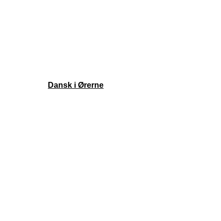
Episoder
Shop
Om
Ekstramateriale
Støt podcasten
Kontakt
Copyright ©
Dansk i Ørerne
| Alle rettigheder forbeholdes