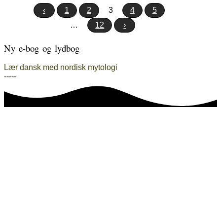
‹
1
2
3
4
5
…
12
›
Ny e-bog og lydbog
Lær dansk med nordisk mytologi
-----