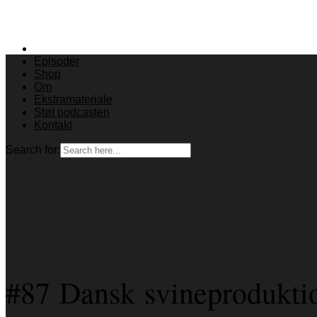
Episoder
Shop
Om
Ekstramateriale
Støt podcasten
Kontakt
Search for:
#87 Dansk svineprodukti