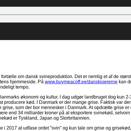
omments
g fortælle om dansk svineproduktion. Det er nemlig et af de stør
astens hjemmeside. På
www.buymeacoff.ee/danskioererne
kan du
indeligt tempo.
af Danmarks økonomi og kultur. I dag udgør landbruget dog kun
r at producere kød. I Danmark er der mange grise. Faktisk var d
nge grise, som der bor mennesker i Danmark. At opdrætte grise er
re end 34 milliarder kroner på at eksportere svinekød, selvom e
nekød er Tyskland, Japan og Storbritannien.
 i 2017 at udfase ordet ”svin” og kun tale om grise og grisekød