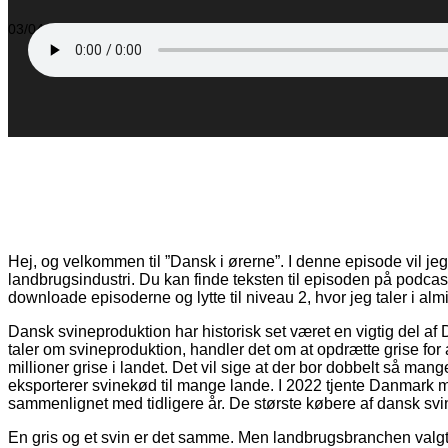
03/04/2025
sofielindholm
New Podcast from RSS
00:08:32
7.91M
7 C
Hej, og velkommen til ”Dansk i ørerne”. I denne episode vil je
landbrugsindustri. Du kan finde teksten til episoden på podc
downloade episoderne og lytte til niveau 2, hvor jeg taler i alm
Dansk svineproduktion har historisk set været en vigtig del 
taler om svineproduktion, handler det om at opdrætte grise fo
millioner grise i landet. Det vil sige at der bor dobbelt så ma
eksporterer svinekød til mange lande. I 2022 tjente Danmark me
sammenlignet med tidligere år. De største købere af dansk svi
En gris og et svin er det samme. Men landbrugsbranchen valgte