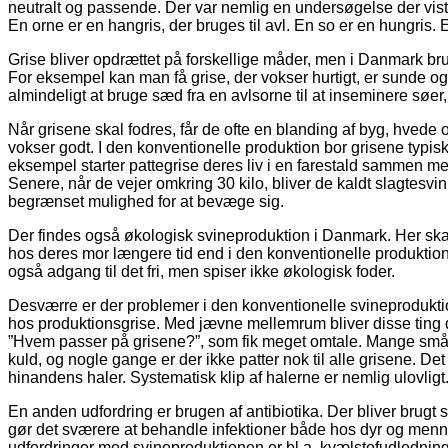
neutralt og passende. Der var nemlig en undersøgelse der vis
En orne er en hangris, der bruges til avl. En so er en hungris. 
Grise bliver opdrættet på forskellige måder, men i Danmark br
For eksempel kan man få grise, der vokser hurtigt, er sunde og
almindeligt at bruge sæd fra en avlsorne til at inseminere s
Når grisene skal fodres, får de ofte en blanding af byg, hvede og 
vokser godt. I den konventionelle produktion bor grisene typisk i
eksempel starter pattegrise deres liv i en farestald sammen med 
Senere, når de vejer omkring 30 kilo, bliver de kaldt slagtesvi
begrænset mulighed for at bevæge sig.
Der findes også økologisk svineproduktion i Danmark. Her skal 
hos deres mor længere tid end i den konventionelle produktion
også adgang til det fri, men spiser ikke økologisk foder.
Desværre er der problemer i den konventionelle svineproduktio
hos produktionsgrise. Med jævne mellemrum bliver disse ting
”Hvem passer på grisene?”, som fik meget omtale. Mange smågrise
kuld, og nogle gange er der ikke patter nok til alle grisene. Det
hinandens haler. Systematisk klip af halerne er nemlig ulovligt.
En anden udfordring er brugen af antibiotika. Der bliver brugt st
gør det sværere at behandle infektioner både hos dyr og menn
udfordringer med svineproduktionen er bl.a. kvælstofudledning,