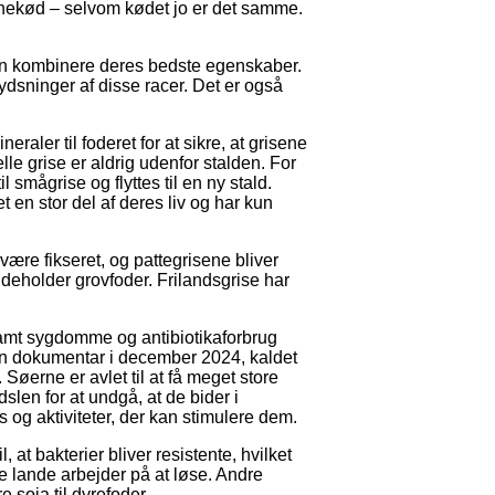
inekød – selvom kødet jo er det samme.
 man kombinere deres bedste egenskaber.
ydsninger af disse racer. Det er også
raler til foderet for at sikre, at grisene
lle grise er aldrig udenfor stalden. For
 smågrise og flyttes til en ny stald.
 en stor del af deres liv og har kun
ære fikseret, og pattegrisene bliver
deholder grovfoder. Frilandsgrise har
 samt sygdomme og antibiotikaforbrug
en dokumentar i december 2024, kaldet
Søerne er avlet til at få meget store
dslen for at undgå, at de bider i
s og aktiviteter, der kan stimulere dem.
 at bakterier bliver resistente, hvilket
 lande arbejder på at løse. Andre
 soja til dyrefoder.