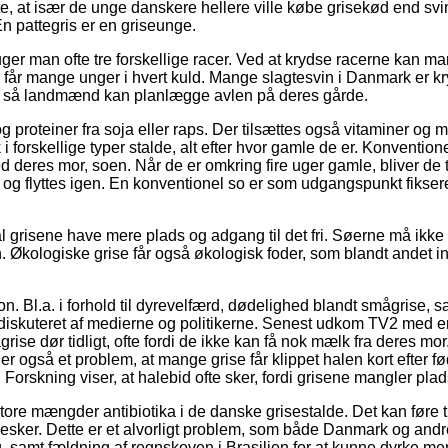
te, at især de unge danskere hellere ville købe grisekød end sv
En pattegris er en griseunge.
uger man ofte tre forskellige racer. Ved at krydse racerne kan
 får mange unger i hvert kuld. Mange slagtesvin i Danmark er kr
øer, så landmænd kan planlægge avlen på deres gårde.
proteiner fra soja eller raps. Der tilsættes også vitaminer og mine
 forskellige typer stalde, alt efter hvor gamle de er. Konventione
deres mor, soen. Når de er omkring fire uger gamle, bliver de til
n og flyttes igen. En konventionel so er som udgangspunkt fikseret
grisene have mere plads og adgang til det fri. Søerne må ikke v
. Økologiske grise får også økologisk foder, som blandt andet in
n. Bl.a. i forhold til dyrevelfærd, dødelighed blandt smågrise,
 diskuteret af medierne og politikerne. Senest udkom TV2 med 
 dør tidligt, ofte fordi de ikke kan få nok mælk fra deres mor. 
 er også et problem, at mange grise får klippet halen kort efter fø
 Forskning viser, at halebid ofte sker, fordi grisene mangler plad
ore mængder antibiotika i de danske grisestalde. Det kan føre til,
esker. Dette er et alvorligt problem, som både Danmark og andre
 samt fældning af regnskoven i Brasilien for at kunne dyrke mere