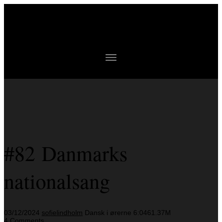
#82 Danmarks
nationalsang
03/12/2024
sofielindholm
Dansk i ørerne
6:04
61.37M
4 Comments