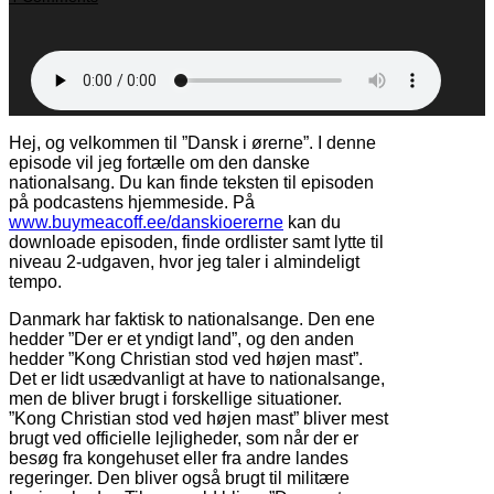
Hej, og velkommen til ”Dansk i ørerne”. I denne
episode vil jeg fortælle om den danske
nationalsang. Du kan finde teksten til episoden
på podcastens hjemmeside. På
www.buymeacoff.ee/danskioererne
kan du
downloade episoden, finde ordlister samt lytte til
niveau 2-udgaven, hvor jeg taler i almindeligt
tempo.
Danmark har faktisk to nationalsange. Den ene
hedder ”Der er et yndigt land”, og den anden
hedder ”Kong Christian stod ved højen mast”.
Det er lidt usædvanligt at have to nationalsange,
men de bliver brugt i forskellige situationer.
”Kong Christian stod ved højen mast” bliver mest
brugt ved officielle lejligheder, som når der er
besøg fra kongehuset eller fra andre landes
regeringer. Den bliver også brugt til militære