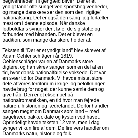
begivenheder. Til gengæld bliver ”Der er et
yndigt land” ofte sunget ved sportsbegivenheder,
og mange danskere ser den som den “rigtige”
nationalsang. Det er også den sang, jeg fortæller
mest om i denne episode. Når danske
fodboldfans synger den, føler de sig stolte og
forbundet med hinanden. Det er blevet en
tradition, som mange danskere holder af.
Teksten til ”Der er et yndigt land” blev skrevet af
Adam Oehlenschläger i år 1819.
Oehlenschläger var en af Danmarks store
digtere, og han skrev sangen som en del af en
tid, hvor dansk nationalfølelse voksede. Det var
en svær tid for Danmark. Vi havde mistet store
dele af vores territorium i krige, og befolkningen
havde brug for noget, der kunne samle dem og
give håb. Den er et eksempel på
nationalromantikken, en tid hvor man fejrede
naturen, historien og fædrelandet. Derfor handler
sangen meget om Danmark som land – med
bøgetræer, bakker, dale og kysten ved havet.
Oprindeligt havde teksten 12 vers, men i dag
synger vi kun fire af dem. De fire vers handler om
Danmarks natur, historie og folk.