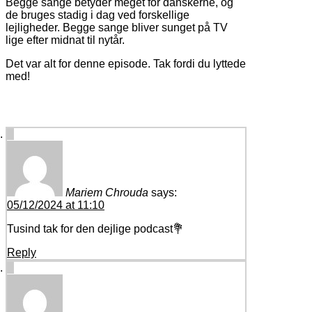
Begge sange betyder meget for danskerne, og
de bruges stadig i dag ved forskellige
lejligheder. Begge sange bliver sunget på TV
lige efter midnat til nytår.
Det var alt for denne episode. Tak fordi du lyttede
med!
4 comments on “
#82 Danmarks nationalsang
”
Mariem Chrouda
says:
05/12/2024 at 11:10
Tusind tak for den dejlige podcast💐
Reply