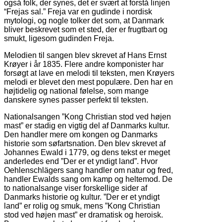
også folk, der synes, det er svært at forstå linjen
“Frejas sal.” Freja var en gudinde i nordisk
mytologi, og nogle tolker det som, at Danmark
bliver beskrevet som et sted, der er frugtbart og
smukt, ligesom gudinden Freja.
Melodien til sangen blev skrevet af Hans Ernst
Krøyer i år 1835. Flere andre komponister har
forsøgt at lave en melodi til teksten, men Krøyers
melodi er blevet den mest populære. Den har en
højtidelig og national følelse, som mange
danskere synes passer perfekt til teksten.
Nationalsangen ”Kong Christian stod ved højen
mast” er stadig en vigtig del af Danmarks kultur.
Den handler mere om kongen og Danmarks
historie som søfartsnation. Den blev skrevet af
Johannes Ewald i 1779, og dens tekst er meget
anderledes end ”Der er et yndigt land”. Hvor
Oehlenschlägers sang handler om natur og fred,
handler Ewalds sang om kamp og heltemod. De
to nationalsange viser forskellige sider af
Danmarks historie og kultur. ”Der er et yndigt
land” er rolig og smuk, mens ”Kong Christian
stod ved højen mast” er dramatisk og heroisk.