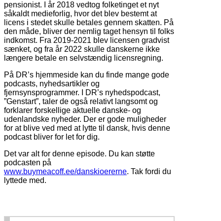
pensionist. I år 2018 vedtog folketinget et nyt
såkaldt medieforlig, hvor det blev bestemt at
licens i stedet skulle betales gennem skatten. På
den måde, bliver der nemlig taget hensyn til folks
indkomst. Fra 2019-2021 blev licensen gradvist
sænket, og fra år 2022 skulle danskerne ikke
længere betale en selvstændig licensregning.
På DR’s hjemmeside kan du finde mange gode
podcasts, nyhedsartikler og
fjernsynsprogrammer. I DR’s nyhedspodcast,
”Genstart”, taler de også relativt langsomt og
forklarer forskellige aktuelle danske- og
udenlandske nyheder. Der er gode muligheder
for at blive ved med at lytte til dansk, hvis denne
podcast bliver for let for dig.
Det var alt for denne episode. Du kan støtte
podcasten på
www.buymeacoff.ee/danskioererne
. Tak fordi du
lyttede med.
1 comment on “
#37 Danmarks Radio
”