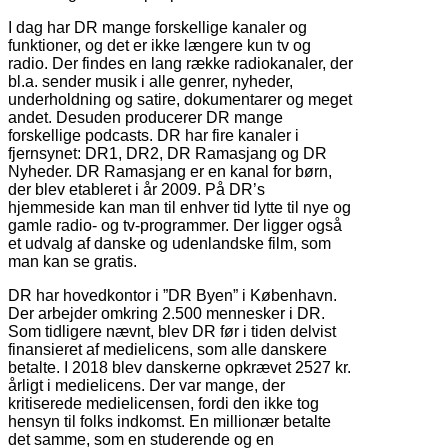
I dag har DR mange forskellige kanaler og
funktioner, og det er ikke længere kun tv og
radio. Der findes en lang række radiokanaler, der
bl.a. sender musik i alle genrer, nyheder,
underholdning og satire, dokumentarer og meget
andet. Desuden producerer DR mange
forskellige podcasts. DR har fire kanaler i
fjernsynet: DR1, DR2, DR Ramasjang og DR
Nyheder. DR Ramasjang er en kanal for børn,
der blev etableret i år 2009. På DR’s
hjemmeside kan man til enhver tid lytte til nye og
gamle radio- og tv-programmer. Der ligger også
et udvalg af danske og udenlandske film, som
man kan se gratis.
DR har hovedkontor i ”DR Byen” i København.
Der arbejder omkring 2.500 mennesker i DR.
Som tidligere nævnt, blev DR før i tiden delvist
finansieret af medielicens, som alle danskere
betalte. I 2018 blev danskerne opkrævet 2527 kr.
årligt i medielicens. Der var mange, der
kritiserede medielicensen, fordi den ikke tog
hensyn til folks indkomst. En millionær betalte
det samme, som en studerende og en