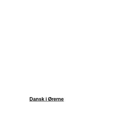
Sider
Episoder
Shop
Om
Ekstramateriale
Støt podcasten
Kontakt
Episoder
Shop
Om
Ekstramateriale
Støt podcasten
Kontakt
Copyright ©
Dansk i Ørerne
| Alle rettigheder forbeholdes