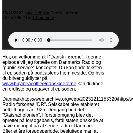
15/11/2022
sofielindholm
Dansk i ørerne
00:05:39
5.24M
1 Comment
Hej, og velkommen til ”Dansk i ørerne”. I denne
episode vil jeg fortælle om Danmarks Radio og
”public service”-konceptet. Du kan finde teksten
til episoden på podcastens hjemmeside. Og hvis
du bliver guldlytter på
www.buymeacoff.ee/danskioererne
kan du finde
en ordliste og opgaver til episoden.
Danmarkhttps://web.archive.org/web/20231211153320/http://
Radio forkortes ”DR”. Selskabet blev etableret
helt tilbage i år 1925. Dengang hed det
”Statsradiofonien”. I første omgang blev det
oprettet på forsøgsbasis, fordi staten ønskede at
have monopol på at sende radio i Danmark.
Efter et års forsøgsperiode, besluttede man at