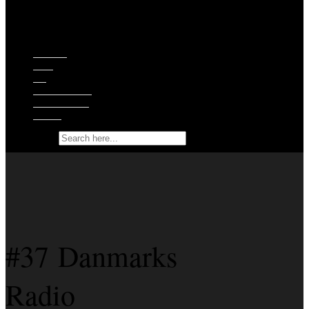
Episoder
Shop
Om
Ekstramateriale
Støt podcasten
Kontakt
Search for:
#37 Danmarks
Radio