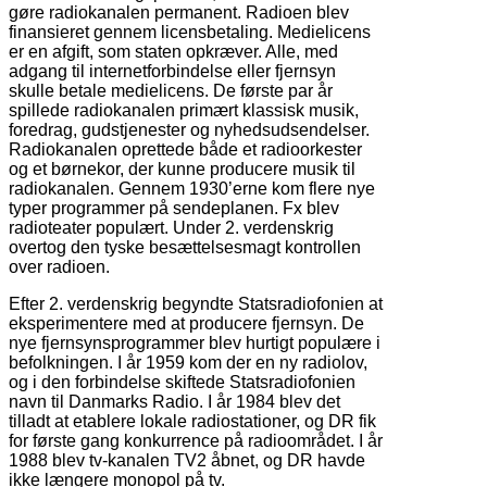
gøre radiokanalen permanent. Radioen blev
finansieret gennem licensbetaling. Medielicens
er en afgift, som staten opkræver. Alle, med
adgang til internetforbindelse eller fjernsyn
skulle betale medielicens. De første par år
spillede radiokanalen primært klassisk musik,
foredrag, gudstjenester og nyhedsudsendelser.
Radiokanalen oprettede både et radioorkester
og et børnekor, der kunne producere musik til
radiokanalen. Gennem 1930’erne kom flere nye
typer programmer på sendeplanen. Fx blev
radioteater populært. Under 2. verdenskrig
overtog den tyske besættelsesmagt kontrollen
over radioen.
Efter 2. verdenskrig begyndte Statsradiofonien at
eksperimentere med at producere fjernsyn. De
nye fjernsynsprogrammer blev hurtigt populære i
befolkningen. I år 1959 kom der en ny radiolov,
og i den forbindelse skiftede Statsradiofonien
navn til Danmarks Radio. I år 1984 blev det
tilladt at etablere lokale radiostationer, og DR fik
for første gang konkurrence på radioområdet. I år
1988 blev tv-kanalen TV2 åbnet, og DR havde
ikke længere monopol på tv.