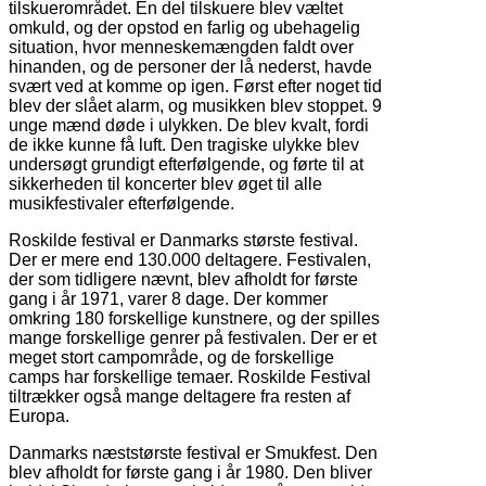
tilskuerområdet. En del tilskuere blev væltet
omkuld, og der opstod en farlig og ubehagelig
situation, hvor menneskemængden faldt over
hinanden, og de personer der lå nederst, havde
svært ved at komme op igen. Først efter noget tid
blev der slået alarm, og musikken blev stoppet. 9
unge mænd døde i ulykken. De blev kvalt, fordi
de ikke kunne få luft. Den tragiske ulykke blev
undersøgt grundigt efterfølgende, og førte til at
sikkerheden til koncerter blev øget til alle
musikfestivaler efterfølgende.
Roskilde festival er Danmarks største festival.
Der er mere end 130.000 deltagere. Festivalen,
der som tidligere nævnt, blev afholdt for første
gang i år 1971, varer 8 dage. Der kommer
omkring 180 forskellige kunstnere, og der spilles
mange forskellige genrer på festivalen. Der er et
meget stort campområde, og de forskellige
camps har forskellige temaer. Roskilde Festival
tiltrækker også mange deltagere fra resten af
Europa.
Danmarks næststørste festival er Smukfest. Den
blev afholdt for første gang i år 1980. Den bliver