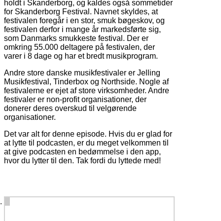
holdt i Skanderborg, og kaldes også sommetider
for Skanderborg Festival. Navnet skyldes, at
festivalen foregår i en stor, smuk bøgeskov, og
festivalen derfor i mange år markedsførte sig,
som Danmarks smukkeste festival. Der er
omkring 55.000 deltagere på festivalen, der
varer i 8 dage og har et bredt musikprogram.
Andre store danske musikfestivaler er Jelling
Musikfestival, Tinderbox og Northside. Nogle af
festivalerne er ejet af store virksomheder. Andre
festivaler er non-profit organisationer, der
donerer deres overskud til velgørende
organisationer.
Det var alt for denne episode. Hvis du er glad for
at lytte til podcasten, er du meget velkommen til
at give podcasten en bedømmelse i den app,
hvor du lytter til den. Tak fordi du lyttede med!
2 comments on “
#24 Musikfestival
”