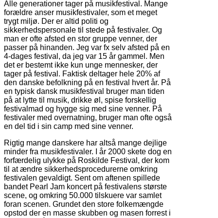
Alle generationer tager på musikfestival. Mange
forældre anser musikfestivaler, som et meget
trygt miljø. Der er altid politi og
sikkerhedspersonale til stede på festivaler. Og
man er ofte afsted en stor gruppe venner, der
passer på hinanden. Jeg var fx selv afsted på en
4-dages festival, da jeg var 15 år gammel. Men
det er bestemt ikke kun unge mennesker, der
tager på festival. Faktisk deltager hele 20% af
den danske befolkning på en festival hvert år. På
en typisk dansk musikfestival bruger man tiden
på at lytte til musik, drikke øl, spise forskellig
festivalmad og hygge sig med sine venner. På
festivaler med overnatning, bruger man ofte også
en del tid i sin camp med sine venner.
Rigtig mange danskere har altså mange dejlige
minder fra musikfestivaler. I år 2000 skete dog en
forfærdelig ulykke på Roskilde Festival, der kom
til at ændre sikkerhedsprocedurerne omkring
festivalen gevaldigt. Sent om aftenen spillede
bandet Pearl Jam koncert på festivalens største
scene, og omkring 50.000 tilskuere var samlet
foran scenen. Grundet den store folkemængde
opstod der en masse skubben og masen forrest i