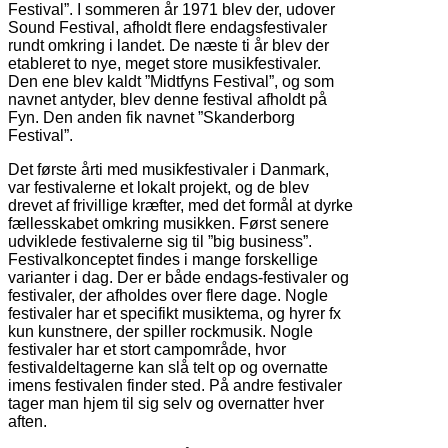
Festival”. I sommeren år 1971 blev der, udover
Sound Festival, afholdt flere endagsfestivaler
rundt omkring i landet. De næste ti år blev der
etableret to nye, meget store musikfestivaler.
Den ene blev kaldt ”Midtfyns Festival”, og som
navnet antyder, blev denne festival afholdt på
Fyn. Den anden fik navnet ”Skanderborg
Festival”.
Det første årti med musikfestivaler i Danmark,
var festivalerne et lokalt projekt, og de blev
drevet af frivillige kræfter, med det formål at dyrke
fællesskabet omkring musikken. Først senere
udviklede festivalerne sig til ”big business”.
Festivalkonceptet findes i mange forskellige
varianter i dag. Der er både endags-festivaler og
festivaler, der afholdes over flere dage. Nogle
festivaler har et specifikt musiktema, og hyrer fx
kun kunstnere, der spiller rockmusik. Nogle
festivaler har et stort campområde, hvor
festivaldeltagerne kan slå telt op og overnatte
imens festivalen finder sted. På andre festivaler
tager man hjem til sig selv og overnatter hver
aften.