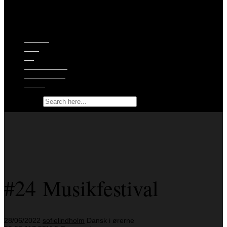
Episoder
Shop
Om
Ekstramateriale
Støt podcasten
Kontakt
Search for:
#24 Musikfestival
28/06/2022
sofielindholm
Dansk i ørerne