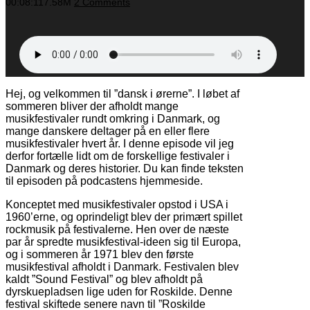
00:08:11
7.58M
2 Comments
Hej, og velkommen til ”dansk i ørerne”. I løbet af
sommeren bliver der afholdt mange
musikfestivaler rundt omkring i Danmark, og
mange danskere deltager på en eller flere
musikfestivaler hvert år. I denne episode vil jeg
derfor fortælle lidt om de forskellige festivaler i
Danmark og deres historier. Du kan finde teksten
til episoden på podcastens hjemmeside.
Konceptet med musikfestivaler opstod i USA i
1960’erne, og oprindeligt blev der primært spillet
rockmusik på festivalerne. Hen over de næste
par år spredte musikfestival-ideen sig til Europa,
og i sommeren år 1971 blev den første
musikfestival afholdt i Danmark. Festivalen blev
kaldt ”Sound Festival” og blev afholdt på
dyrskuepladsen lige uden for Roskilde. Denne
festival skiftede senere navn til ”Roskilde