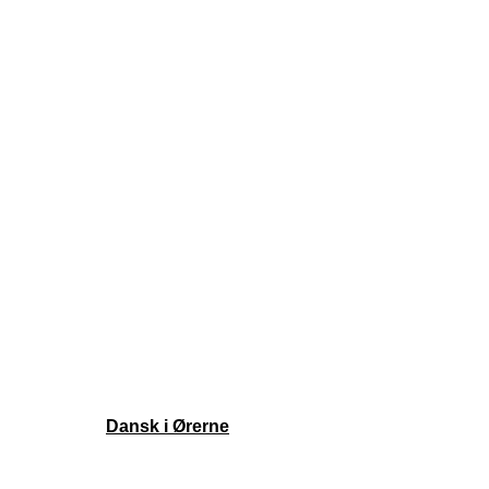
#109 Mærsk
#108 Grønlands historie
Sider
Episoder
Shop
Om
Ekstramateriale
Støt podcasten
Kontakt
Episoder
Shop
Om
Ekstramateriale
Støt podcasten
Kontakt
Copyright ©
Dansk i Ørerne
| Alle rettigheder forbeholdes