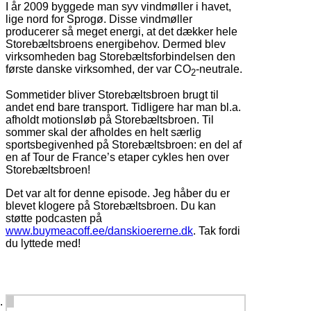
I år 2009 byggede man syv vindmøller i havet,
lige nord for Sprogø. Disse vindmøller
producerer så meget energi, at det dækker hele
Storebæltsbroens energibehov. Dermed blev
virksomheden bag Storebæltsforbindelsen den
første danske virksomhed, der var CO
-neutrale.
2
Sommetider bliver Storebæltsbroen brugt til
andet end bare transport. Tidligere har man bl.a.
afholdt motionsløb på Storebæltsbroen. Til
sommer skal der afholdes en helt særlig
sportsbegivenhed på Storebæltsbroen: en del af
en af Tour de France’s etaper cykles hen over
Storebæltsbroen!
Det var alt for denne episode. Jeg håber du er
blevet klogere på Storebæltsbroen. Du kan
støtte podcasten på
www.buymeacoff.ee/danskioererne.dk
. Tak fordi
du lyttede med!
1 comment on “
#14 Storebæltsbroen
”