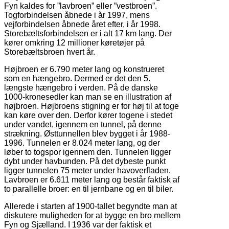
Fyn kaldes for ”lavbroen” eller ”vestbroen”.
Togforbindelsen åbnede i år 1997, mens
vejforbindelsen åbnede året efter, i år 1998.
Storebæltsforbindelsen er i alt 17 km lang. Der
kører omkring 12 millioner køretøjer på
Storebæltsbroen hvert år.
Højbroen er 6.790 meter lang og konstrueret
som en hængebro. Dermed er det den 5.
længste hængebro i verden. På de danske
1000-kronesedler kan man se en illustration af
højbroen. Højbroens stigning er for høj til at toge
kan køre over den. Derfor kører togene i stedet
under vandet, igennem en tunnel, på denne
strækning. Østtunnellen blev bygget i år 1988-
1996. Tunnelen er 8.024 meter lang, og der
løber to togspor igennem den. Tunnelen ligger
dybt under havbunden. På det dybeste punkt
ligger tunnelen 75 meter under havoverfladen.
Lavbroen er 6.611 meter lang og består faktisk af
to parallelle broer: en til jernbane og en til biler.
Allerede i starten af 1900-tallet begyndte man at
diskutere muligheden for at bygge en bro mellem
Fyn og Sjælland. I 1936 var der faktisk et