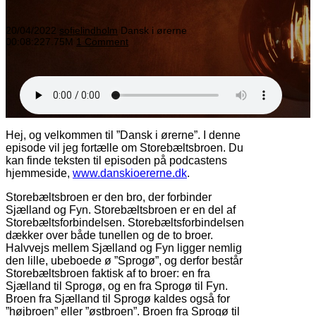
20/04/2022
sofielindholm
Dansk i ørerne
00:08:22
7.75M
1 Comment
Hej, og velkommen til ”Dansk i ørerne”. I denne
episode vil jeg fortælle om Storebæltsbroen. Du
kan finde teksten til episoden på podcastens
hjemmeside,
www.danskioererne.dk
.
Storebæltsbroen er den bro, der forbinder
Sjælland og Fyn. Storebæltsbroen er en del af
Storebæltsforbindelsen. Storebæltsforbindelsen
dækker over både tunellen og de to broer.
Halvvejs mellem Sjælland og Fyn ligger nemlig
den lille, ubeboede ø ”Sprogø”, og derfor består
Storebæltsbroen faktisk af to broer: en fra
Sjælland til Sprogø, og en fra Sprogø til Fyn.
Broen fra Sjælland til Sprogø kaldes også for
”højbroen” eller ”østbroen”. Broen fra Sprogø til