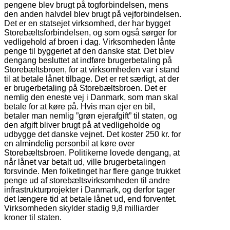
pengene blev brugt på togforbindelsen, mens
den anden halvdel blev brugt på vejforbindelsen.
Det er en statsejet virksomhed, der har bygget
Storebæltsforbindelsen, og som også sørger for
vedligehold af broen i dag. Virksomheden lånte
penge til byggeriet af den danske stat. Det blev
dengang besluttet at indføre brugerbetaling på
Storebæltsbroen, for at virksomheden var i stand
til at betale lånet tilbage. Det er ret særligt, at der
er brugerbetaling på Storebæltsbroen. Det er
nemlig den eneste vej i Danmark, som man skal
betale for at køre på. Hvis man ejer en bil,
betaler man nemlig ”grøn ejerafgift” til staten, og
den afgift bliver brugt på at vedligeholde og
udbygge det danske vejnet. Det koster 250 kr. for
en almindelig personbil at køre over
Storebæltsbroen. Politikerne lovede dengang, at
når lånet var betalt ud, ville brugerbetalingen
forsvinde. Men folketinget har flere gange trukket
penge ud af storebæltsvirksomheden til andre
infrastrukturprojekter i Danmark, og derfor tager
det længere tid at betale lånet ud, end forventet.
Virksomheden skylder stadig 9,8 milliarder
kroner til staten.