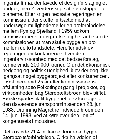
ingeniørfirma, der lavede et designforslag og et
budget, men 2. verdenskrig satte en stopper for
planerne. Efter krigen nedsatte regeringen en
kommission, der skulle fortsætte med at
undersøge mulighederne for en broforbindelse
mellem Fyn og Sjælland. I 1959 udkom
kommissionens redegørelse, og her anbefalede
kommissionen at man skulle bygge en bro
mellem de to landsdele. Herefter udskrev
regeringen en konkurrence, hvor den
ingeniørvirksomhed med det bedste forslag,
kunne vinde 200.000 kroner. Grundet økonomisk
nedgang og politisk uenighed, blev der dog ikke
igangsat noget byggeprojekt efter konkurrencen.
Først mere end 25 år efter kommissionens
afslutning satte Folketinget gang i projektet, og
virksomheden bag Storebæltsbroen blev stiftet.
Første spadestik til byggeriet blev foretaget af
den daværende transportminister den 23. juni
1988. Dronning Magrethe indviede broen den
14. juni 1998, ved at køre over den i en af
kongehusets limousiner.
Det kostede 21,4 milliarder kroner at bygge
Storebæltsforbindelsen. Cirka halvdelen af