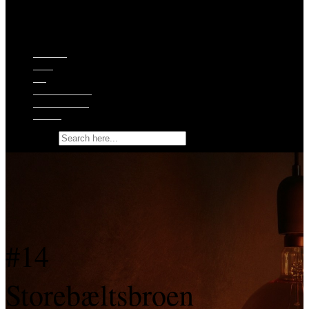
Episoder
Shop
Om
Ekstramateriale
Støt podcasten
Kontakt
Search for:
#14
Storebæltsbroen