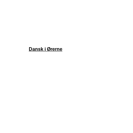
Episoder
Shop
Om
Ekstramateriale
Støt podcasten
Kontakt
Copyright ©
Dansk i Ørerne
| Alle rettigheder forbeholdes