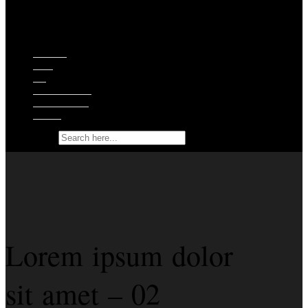
Episoder
Shop
Om
Ekstramateriale
Støt podcasten
Kontakt
Search for:
Lorem ipsum dolor
sit amet – 02