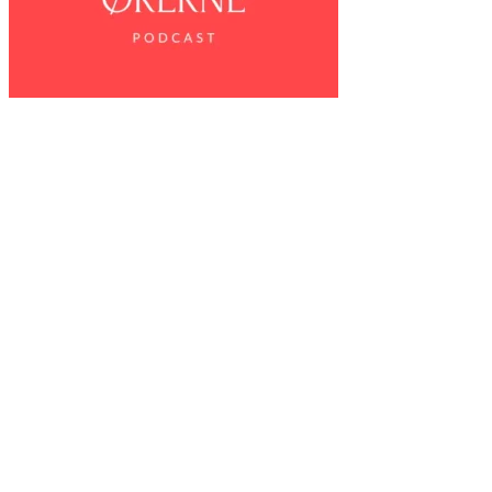
Seneste episoder
#111 Smiley-ordningen
#110 Hjem-IS
#109 Mærsk
#108 Grønlands historie
Sider
Episoder
Shop
Om
Ekstramateriale
Støt podcasten
Kontakt